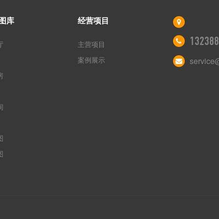
图库
经营项目
132388
厅
主营项目
案例展示
service
房
间
图
图